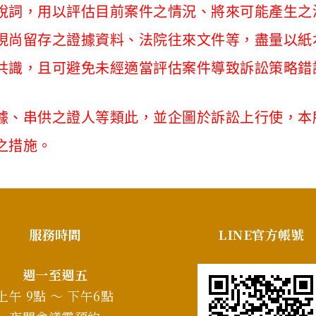
說詞，用以評估目前案件之情況、將來可能產生之
現尚留存之證據資料、法院往來文件等，盡量以紙
共識，且可避免未經適當評估案件導致訴訟策略錯
據、串供之證人等類此，並企圖於訴訟上行使，本
之措施。
服務時間
LINE官方帳號
週一至週五
上午 9點 ～ 下午6點