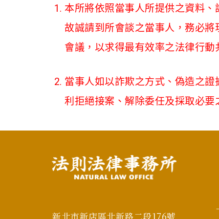
本所將依照當事人所提供之資料、
故誠請到所會談之當事人，務必將
會議，以求得最有效率之法律行動
當事人如以詐欺之方式、偽造之證
利拒絕接案、解除委任及採取必要
新北市新店區北新路二段176號