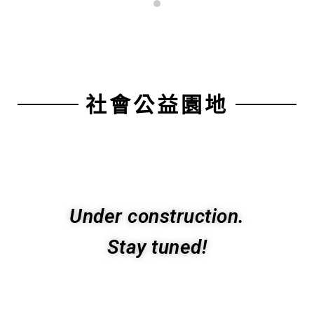
社會公益園地
Under construction.
Stay tuned!