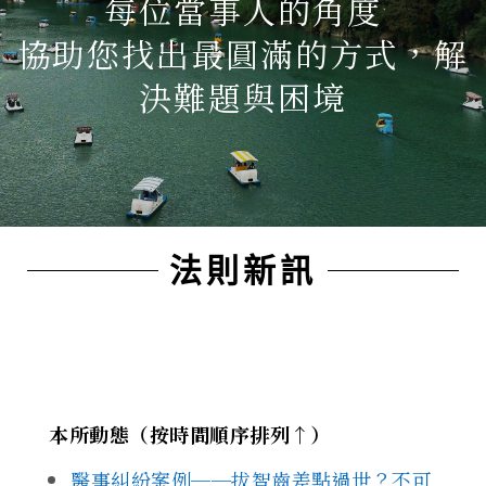
每位當事人的角度
協助您找出最圓滿的方式，解
決難題與困境
法則新訊
本所動態（按時間順序排列↑）
醫事糾紛案例──拔智齒差點過世？不可