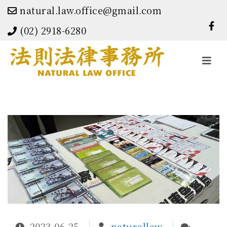
natural.law.office@gmail.com
(02) 2918-6280
Toggle
navigati
2023-06-25
naturallaw